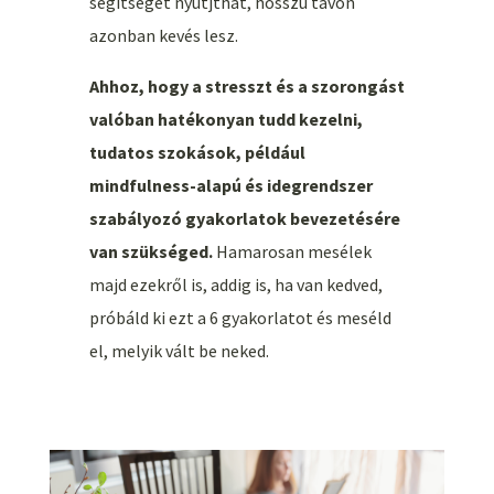
segítséget nyútjthat, hosszú távon
azonban kevés lesz.
Ahhoz, hogy a stresszt és a szorongást
valóban hatékonyan tudd kezelni,
tudatos szokások, például
mindfulness-alapú és idegrendszer
szabályozó gyakorlatok bevezetésére
van szükséged.
Hamarosan mesélek
majd ezekről is, addig is, ha van kedved,
próbáld ki ezt a 6 gyakorlatot és meséld
el, melyik vált be neked.