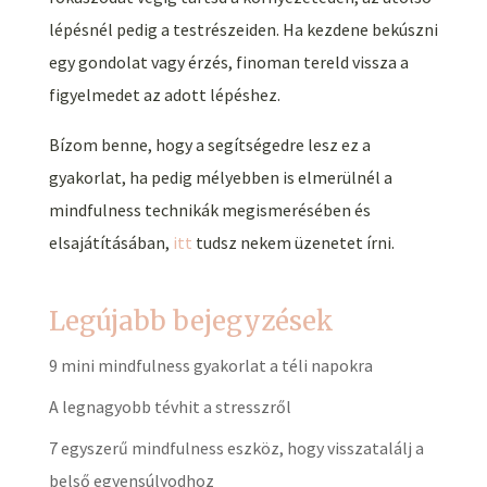
lépésnél pedig a testrészeiden. Ha kezdene bekúszni
egy gondolat vagy érzés, finoman tereld vissza a
figyelmedet az adott lépéshez.
Bízom benne, hogy a segítségedre lesz ez a
gyakorlat, ha pedig mélyebben is elmerülnél a
mindfulness technikák megismerésében és
elsajátításában,
itt
tudsz nekem üzenetet írni.
Legújabb bejegyzések
9 mini mindfulness gyakorlat a téli napokra
A legnagyobb tévhit a stresszről
7 egyszerű mindfulness eszköz, hogy visszatalálj a
belső egyensúlyodhoz