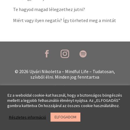
Te hagyod magad lélegzethez jutni?
Miért vagy ilyen negatív? Így törheted meg a mintát
© 2026 Ujvári Nikoletta – Mindful Life – Tudatosan,
szívből élni.
Minden jog fenntartva
Portréfotók:
Mia Baté
Ez a weboldal cookie-kat használ, hogy a biztonságos böngészés
mellett a legjobb felhasználói élményt nyújtsa. Az „ELFOGADÁS”
Adatkezelési
Impresszum
gombra kattintva Ön hozzájárul az összes cookie használatához.
tájékoztató
ELFOGADOM
Részletes információ