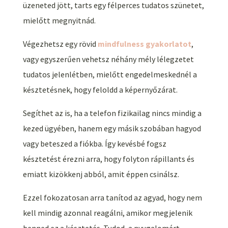
üzeneted jött, tarts egy félperces tudatos szünetet,
mielőtt megnyitnád.
Végezhetsz egy rövid
mindfulness gyakorlatot
,
vagy egyszerűen vehetsz néhány mély lélegzetet
tudatos jelenlétben, mielőtt engedelmeskednél a
késztetésnek, hogy feloldd a képernyőzárat.
Segíthet az is, ha a telefon fizikailag nincs mindig a
kezed ügyében, hanem egy másik szobában hagyod
vagy beteszed a fiókba. Így kevésbé fogsz
késztetést érezni arra, hogy folyton rápillants és
emiatt kizökkenj abból, amit éppen csinálsz.
Ezzel fokozatosan arra tanítod az agyad, hogy nem
kell mindig azonnal reagálni, amikor megjelenik
benned ez a késztetés. Tudod, a nyugalomért