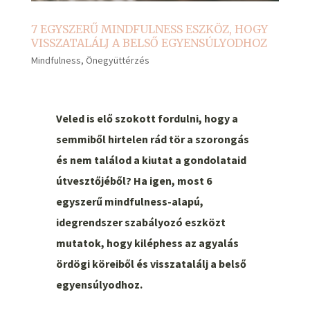
7 EGYSZERŰ MINDFULNESS ESZKÖZ, HOGY
VISSZATALÁLJ A BELSŐ EGYENSÚLYODHOZ
Mindfulness
,
Önegyüttérzés
Veled is elő szokott fordulni, hogy a
semmiből hirtelen rád tör a szorongás
és nem találod a kiutat a gondolataid
útvesztőjéből? Ha igen, most 6
egyszerű mindfulness-alapú,
idegrendszer szabályozó eszközt
mutatok, hogy kiléphess az agyalás
ördögi köreiből és visszatalálj a belső
egyensúlyodhoz.