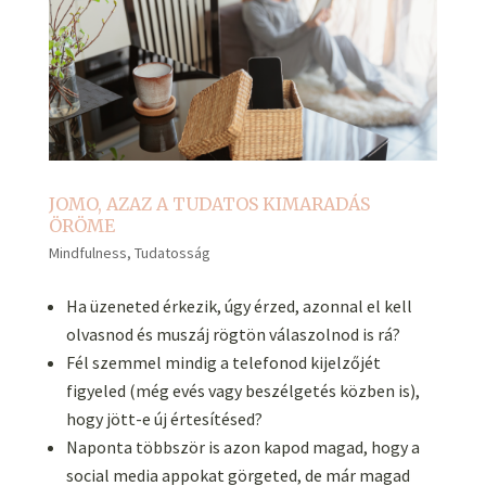
JOMO, AZAZ A TUDATOS KIMARADÁS
ÖRÖME
Mindfulness
,
Tudatosság
Ha üzeneted érkezik, úgy érzed, azonnal el kell
olvasnod és muszáj rögtön válaszolnod is rá?
Fél szemmel mindig a telefonod kijelzőjét
figyeled (még evés vagy beszélgetés közben is),
hogy jött-e új értesítésed?
Naponta többször is azon kapod magad, hogy a
social media appokat görgeted, de már magad