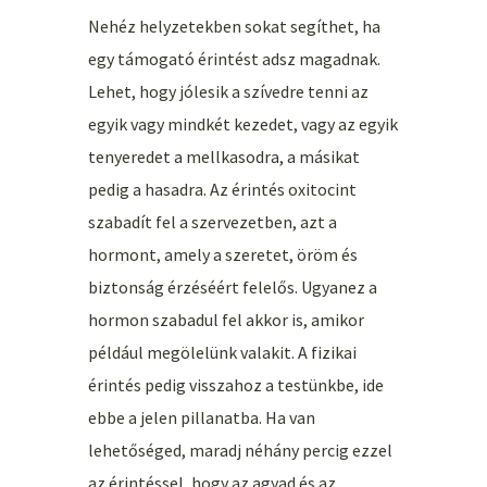
Nehéz helyzetekben sokat segíthet, ha
egy támogató érintést adsz magadnak.
Lehet, hogy jólesik a szívedre tenni az
egyik vagy mindkét kezedet, vagy az egyik
tenyeredet a mellkasodra, a másikat
pedig a hasadra. Az érintés oxitocint
szabadít fel a szervezetben, azt a
hormont, amely a szeretet, öröm és
biztonság érzéséért felelős. Ugyanez a
hormon szabadul fel akkor is, amikor
például megölelünk valakit. A fizikai
érintés pedig visszahoz a testünkbe, ide
ebbe a jelen pillanatba. Ha van
lehetőséged, maradj néhány percig ezzel
az érintéssel, hogy az agyad és az