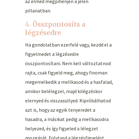
az elméd megpihenjen a jelen
pillanatban.
4.
Összpontosíts a
légzésedre
Ha gondolatban ezerfelé vagy, kezdd el a
figyelmedet a légzésedre
összpontosítani. Nem kell változtatnod
rajta, csak figyeld meg, ahogy finoman
megemelkedik a mellkasod és a hasfalad,
amikor belélegzel, majd kilégzéskor
elernyed és visszasüllyed. Kipróbálhatod
azt is, hogy az egyik tenyeredet a
hasadra, a másikat pedig a mellkasodra
helyezed, és így figyeled a lélegzet
mozgását. Folytasd a légzésfigyelést