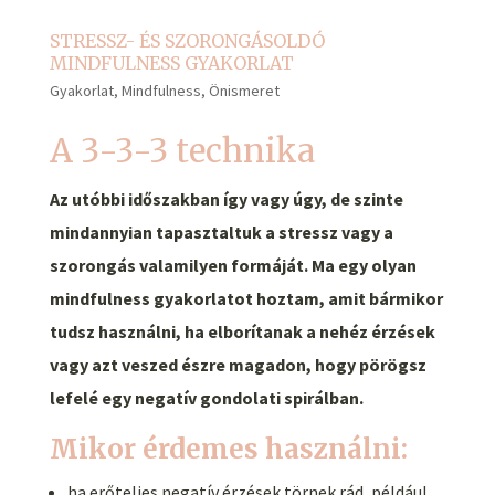
STRESSZ- ÉS SZORONGÁSOLDÓ
MINDFULNESS GYAKORLAT
Gyakorlat
,
Mindfulness
,
Önismeret
A 3-3-3 technika
Az utóbbi időszakban így vagy úgy, de szinte
mindannyian tapasztaltuk a stressz vagy a
szorongás valamilyen formáját. Ma egy olyan
mindfulness gyakorlatot hoztam, amit bármikor
tudsz használni, ha elborítanak a nehéz érzések
vagy azt veszed észre magadon, hogy pörögsz
lefelé egy negatív gondolati spirálban.
Mikor érdemes használni:
ha erőteljes negatív érzések törnek rád, például