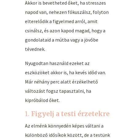
Akkor is bevetheted őket, ha stresszes
napod van, nehezen fókuszálsz, folyton
elterelődik a figyelmed arról, amit
csinálsz, és azon kapod magad, hogy a
gondolataid a mútba vagy a jövőbe
tévednek.
Nyugodtan használd ezeket az
eszközöket akkor is, ha kevés időd van.
Már néhány perc alatt érzékelhető
változást fogsz tapasztalni, ha
kipróbálod őket.
1.
Figyelj a testi érzetekre
Az elménk könnyedén képes váltani a
különböző idősíkok között, de a testünk