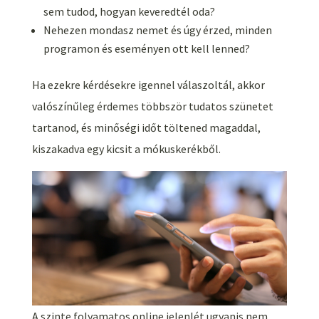
sem tudod, hogyan keveredtél oda?
Nehezen mondasz nemet és úgy érzed, minden
programon és eseményen ott kell lenned?
Ha ezekre kérdésekre igennel válaszoltál, akkor
valószínűleg érdemes többször tudatos szünetet
tartanod, és minőségi időt töltened magaddal,
kiszakadva egy kicsit a mókuskerékből.
A szinte folyamatos online jelenlét ugyanis nem