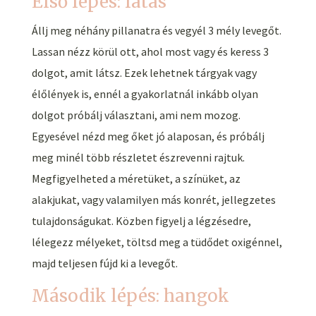
Első lépés: látás
Állj meg néhány pillanatra és vegyél 3 mély levegőt.
Lassan nézz körül ott, ahol most vagy és keress 3
dolgot, amit látsz. Ezek lehetnek tárgyak vagy
élőlények is, ennél a gyakorlatnál inkább olyan
dolgot próbálj választani, ami nem mozog.
Egyesével nézd meg őket jó alaposan, és próbálj
meg minél több részletet észrevenni rajtuk.
Megfigyelheted a méretüket, a színüket, az
alakjukat, vagy valamilyen más konrét, jellegzetes
tulajdonságukat. Közben figyelj a légzésedre,
lélegezz mélyeket, töltsd meg a tüdődet oxigénnel,
majd teljesen fújd ki a levegőt.
Második lépés: hangok