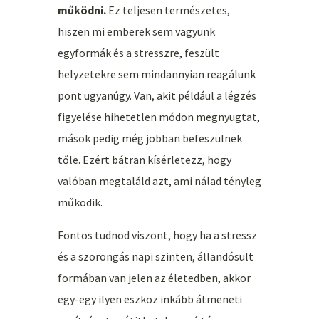
működni.
Ez teljesen természetes,
hiszen mi emberek sem vagyunk
egyformák és a stresszre, feszült
helyzetekre sem mindannyian reagálunk
pont ugyanúgy. Van, akit például a légzés
figyelése hihetetlen módon megnyugtat,
mások pedig még jobban befeszülnek
tőle. Ezért bátran kísérletezz, hogy
valóban megtaláld azt, ami nálad tényleg
működik.
Fontos tudnod viszont, hogy ha a stressz
és a szorongás napi szinten, állandósult
formában van jelen az életedben, akkor
egy-egy ilyen eszköz inkább átmeneti