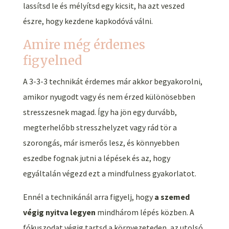
lassítsd le és mélyítsd egy kicsit, ha azt veszed
észre, hogy kezdene kapkodóvá válni.
Amire még érdemes
figyelned
A 3-3-3 technikát érdemes már akkor begyakorolni,
amikor nyugodt vagy és nem érzed különösebben
stresszesnek magad. Így ha jön egy durvább,
megterhelőbb stresszhelyzet vagy rád tör a
szorongás, már ismerős lesz, és könnyebben
eszedbe fognak jutni a lépések és az, hogy
egyáltalán végezd ezt a mindfulness gyakorlatot.
Ennél a technikánál arra figyelj, hogy
a szemed
végig nyitva legyen
mindhárom lépés közben. A
fókuszodat végig tartsd a környezeteden, az utolsó