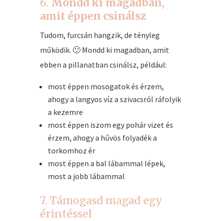
6.
Mondd ki magadban,
amit éppen csinálsz
Tudom, furcsán hangzik, de tényleg
működik. 🙂 Mondd ki magadban, amit
ebben a pillanatban csinálsz, például:
most éppen mosogatok és érzem,
ahogy a langyos víz a szivacsról ráfolyik
a kezemre
most éppen iszom egy pohár vizet és
érzem, ahogy a hűvös folyadék a
torkomhoz ér
most éppen a bal lábammal lépek,
most a jobb lábammal
7. Támogasd magad egy
érintéssel