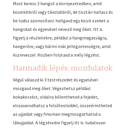
Most keress 3 hangot a környezetedben, amit
közelebbről vagy távolabbról, de tisztán hallasz és
be tudsz azonosítani. hallgasd egy kicsit ezeket a
hangokat és egyesével nevezd meg őket. Itt is
figyelj a részletekre, például a hangmagasságra,
hangerőre, vagy bármi más jellegzetességre, amit
észreveszel. Közben folytasd a mély légzést.
Harmadik lépés: mozdulatok
Végül válaszd ki 3 testrészedet és egyesével
mozgasd meg őket. Végezhetsz például
bokakörzést, oldalra billentheted a fejedet,
elcsavarodhatsz a felsőtesteddel, összeérintheted
az ujjaidat vagy finoman megmozgathatod a
lábujjaidat. A légzésedre figyelj itt is: tudatosan