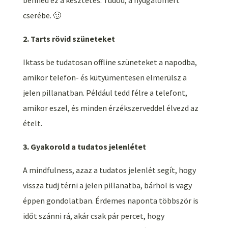
cserébe. 🙂
2. Tarts rövid szüneteket
Iktass be tudatosan offline szüneteket a napodba,
amikor telefon- és kütyümentesen elmerülsz a
jelen pillanatban. Például tedd félre a telefont,
amikor eszel, és minden érzékszerveddel élvezd az
ételt.
3. Gyakorold a tudatos jelenlétet
A mindfulness, azaz a tudatos jelenlét segít, hogy
vissza tudj térni a jelen pillanatba, bárhol is vagy
éppen gondolatban. Érdemes naponta többször is
időt szánni rá, akár csak pár percet, hogy