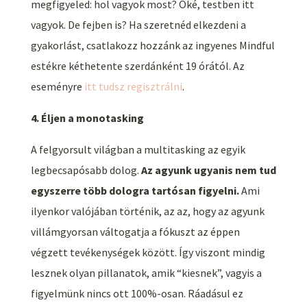
megfigyeled: hol vagyok most? Oké, testben itt
vagyok. De fejben is? Ha szeretnéd elkezdeni a
gyakorlást, csatlakozz hozzánk az ingyenes Mindful
estékre kéthetente szerdánként 19 órától. Az
eseményre
itt tudsz regisztrálni
.
4. Éljen a monotasking
A felgyorsult világban a multitasking az egyik
legbecsapósabb dolog.
Az agyunk ugyanis nem tud
egyszerre több dologra tartósan figyelni.
Ami
ilyenkor valójában történik, az az, hogy az agyunk
villámgyorsan váltogatja a fókuszt az éppen
végzett tevékenységek között. Így viszont mindig
lesznek olyan pillanatok, amik “kiesnek”, vagyis a
figyelmünk nincs ott 100%-osan. Ráadásul ez