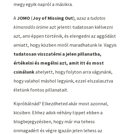
megy egyik napról a másikra.
A
JOMO
(
Joy of Missing Out
), azaz a
tudatos
kimaradás öröme
azt jelenti: tudatosan kiélvezni
azt, ami éppen történik, és elengedni az aggódást
amiatt, hogy közben miről maradhatunk le. Vagyis
tudatosan visszatérni a jelen pillanatba,
értékelni és megélni azt, amit itt és most
csinálunk
ahelyett, hogy folyton arra vágynánk,
hogy valahol máshol legyünk, ezzel elszalasztva
életünk fontos pillanatait.
Kipróbálnád? Elkezdheted akár most azonnal,
kicsiben. Ehhez adok néhány tippet ebben a
blogbejegyzésben, hogy már ma tehess
önmagadért és végre igazán jelen lehess az