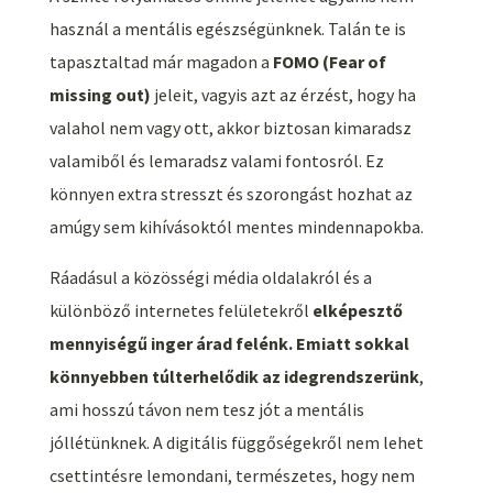
használ a mentális egészségünknek. Talán te is
tapasztaltad már magadon a
FOMO (Fear of
missing out)
jeleit, vagyis azt az érzést, hogy ha
valahol nem vagy ott, akkor biztosan kimaradsz
valamiből és lemaradsz valami fontosról. Ez
könnyen extra stresszt és szorongást hozhat az
amúgy sem kihívásoktól mentes mindennapokba.
Ráadásul a közösségi média oldalakról és a
különböző internetes felületekről
elképesztő
mennyiségű inger árad felénk. Emiatt sokkal
könnyebben túlterhelődik az idegrendszerünk
,
ami hosszú távon nem tesz jót a mentális
jóllétünknek. A digitális függőségekről nem lehet
csettintésre lemondani, természetes, hogy nem