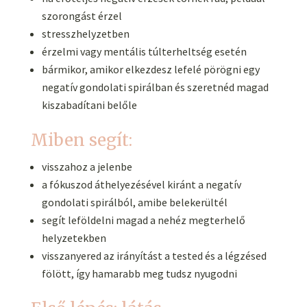
szorongást érzel
stresszhelyzetben
érzelmi vagy mentális túlterheltség esetén
bármikor, amikor elkezdesz lefelé pörögni egy
negatív gondolati spirálban és szeretnéd magad
kiszabadítani belőle
Miben segít:
visszahoz a jelenbe
a fókuszod áthelyezésével kiránt a negatív
gondolati spirálból, amibe belekerültél
segít leföldelni magad a nehéz megterhelő
helyzetekben
visszanyered az irányítást a tested és a légzésed
fölött, így hamarabb meg tudsz nyugodni