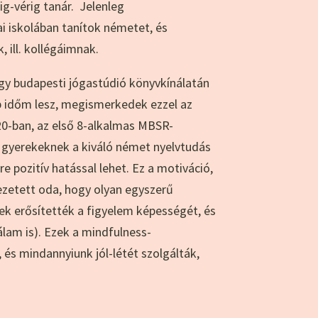
ig-vérig tanár. Jelenleg
i iskolában tanítok németet, és
 ill. kollégáimnak.
gy budapesti jógastúdió könyvkínálatán
b időm lesz, megismerkedek ezzel az
2020-ban, az első 8-alkalmas MBSR-
 gyerekeknek a kiváló német nyelvtudás
re pozitív hatással lehet. Ez a motiváció,
vezetett oda, hogy olyan egyszerű
ek erősítették a figyelem képességét, és
álam is). Ezek a mindfulness-
, és mindannyiunk jól-létét szolgálták,