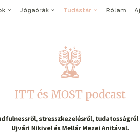
ok
Jógaórák
Tudástár
Rólam
A
ITT és MOST podcast
fulnessről, stresszkezelésről, tudatosságról é
Ujvári Nikivel és Mellár Mezei Anitával.