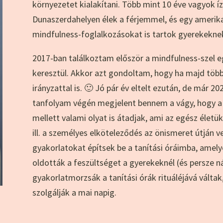
környezetet kialakítani. Több mint 10 éve vagyok íz
Dunaszerdahelyen élek a férjemmel, és egy amerika
mindfulness-foglalkozásokat is tartok gyerekeknek,
2017-ban találkoztam először a mindfulness-szel e
keresztül. Akkor azt gondoltam, hogy ha majd töb
irányzattal is. 🙂 Jó pár év eltelt ezután, de már 
tanfolyam végén megjelent bennem a vágy, hogy a
mellett valami olyat is átadjak, ami az egész életük
ill. a személyes elköteleződés az önismeret útján 
gyakorlatokat építsek be a tanítási óráimba, amely
oldották a feszültséget a gyerekeknél (és persze n
gyakorlatmorzsák a tanítási órák rituáléjává váltak
szolgálják a mai napig.