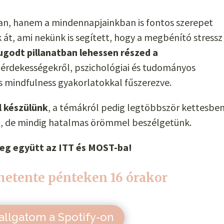
n, hanem a mindennapjainkban is fontos szerepet
 át, ami nekünk is segített, hogy a megbénító stressz
ugodt pillanatban lehessen részed a
zó érdekességekről, pszichológiai és tudományos
s mindfulness gyakorlatokkal fűszerezve.
l készülünk
, a témákról pedig legtöbbször kettesben
, de mindig hatalmas örömmel beszélgetünk.
eg együtt az ITT és MOST-ba!
hetente pénteken 16 órakor
llgatom a Spotify-on