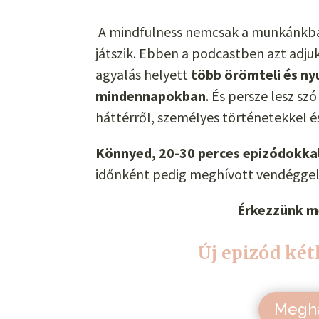
A mindfulness nemcsak a munkánkba
játszik. Ebben a podcastben azt adjuk
agyalás helyett
több örömteli és ny
mindennapokban
. És persze lesz s
háttérről, személyes történetekkel é
Könnyed,
20-30 perces epizódokka
időnként pedig meghívott vendéggel
Érkezzünk m
Új epizód két
Megha