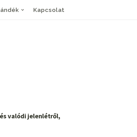
jándék
Kapcsolat
s valódi jelenlétről,