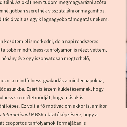
ditálni. Az okát nem tudom megmagyarázni azóta
nnél jobban szeretnék visszatalálni önmagamhoz.
ditáció volt az egyik legnagyobb támogatás nekem,
n kezdtem el ismerkedni, de a napi rendszeres
óta több mindfulness-tanfolyamon is részt vettem,
n néhány éve egy iszonyatosan megterhelő,
hozni a mindfulness-gyakorlás a mindennapokba,
lódásunkba. Ezért is érzem küldetésemnek, hogy
ulness szemléletmódját, hogy mások is
ni képes. Ez volt a fő motivációm akkor is, amikor
 International
MBSR oktatóképzésére, hogy a
rát csoportos tanfolyamok formájában is