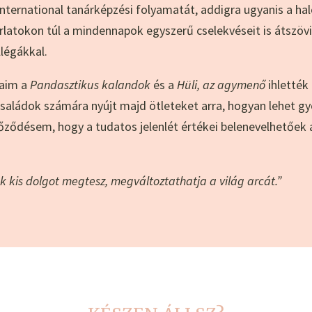
ternational tanárképzési folyamatát, addigra ugyanis a hal
orlatokon túl a mindennapok egyszerű cselekvéseit is átszöv
llégákkal.
jaim a
Pandasztikus kalandok
és a
Hüli, az agymenő
ihlették
saládok számára nyújt majd ötleteket arra, hogyan lehet gy
őződésem, hogy a tudatos jelenlét értékei belenevelhetőek
k kis dolgot megtesz, megváltoztathatja a világ arcát.”