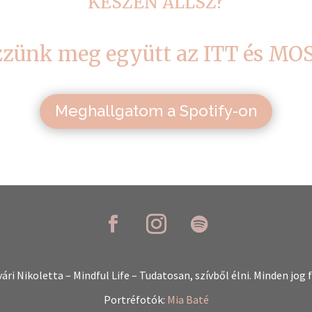
KÉSZEN ÁLLSZ?
zzünk meg együtt az ITT és MOS
Meghallgatom a Spotify-on
ári Nikoletta – Mindful Life – Tudatosan, szívből élni.
Minden jog 
Portréfotók:
Mia Baté