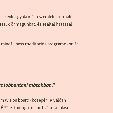
s jelenlét gyakorlása szemléletformáló
ressük önmagunkat, és ezáltal hatással
, mindfulness meditációs programokon és
sz lobbantani másokban.”
m (vision board) közepén. Kiválóan
IÉRTje: támogató, motiváló tanulási