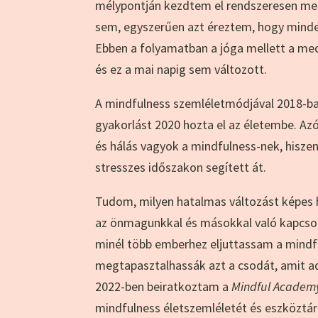
mélypontján kezdtem el rendszeresen me
sem, egyszerűen azt éreztem, hogy minde
Ebben a folyamatban a jóga mellett a me
és ez a mai napig sem változott.
A mindfulness szemléletmódjával 2018-ba
gyakorlást 2020 hozta el az életembe. Az
és hálás vagyok a mindfulness-nek, hisze
stresszes időszakon segített át.
Tudom, milyen hatalmas változást képes 
az önmagunkkal és másokkal való kapcso
minél több emberhez eljuttassam a mindf
megtapasztalhassák azt a csodát, amit ad
2022-ben beiratkoztam a
Mindful Academy
mindfulness életszemléletét és eszköztá