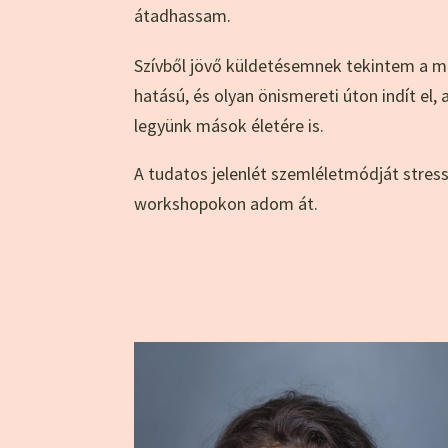
átadhassam.
Szívből jövő küldetésemnek tekintem a mi
hatású, és olyan önismereti úton indít e
legyünk mások életére is.
A tudatos jelenlét szemléletmódját str
workshopokon adom át.