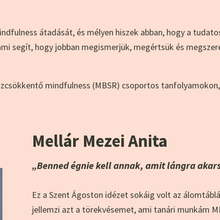
ndfulness átadását, és mélyen hiszek abban, hogy a tudato
l, ami segít, hogy jobban megismerjük, megértsük és megsze
esszcsökkentő mindfulness (MBSR) csoportos tanfolyamokon
Mellár Mezei Anita
„Benned égnie kell annak, amit lángra akar
Ez a Szent Ágoston idézet sokáig volt az álomtáblá
jellemzi azt a törekvésemet, ami tanári munkám M