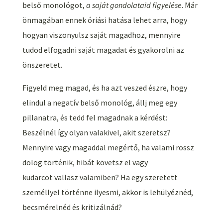
belső monológot,
a saját gondolataid figyelése
. Már
önmagában ennek óriási hatása lehet arra, hogy
hogyan viszonyulsz saját magadhoz, mennyire
tudod elfogadni saját magadat és gyakorolni az
önszeretet.
Figyeld meg magad, és ha azt veszed észre, hogy
elindul a negatív belső monológ, állj meg egy
pillanatra, és tedd fel magadnak a kérdést:
Beszélnél így olyan valakivel, akit szeretsz?
Mennyire vagy magaddal megértő, ha valami rossz
dolog történik, hibát követsz el vagy
kudarcot vallasz valamiben? Ha egy szeretett
személlyel történne ilyesmi, akkor is lehülyéznéd,
becsmérelnéd és kritizálnád?