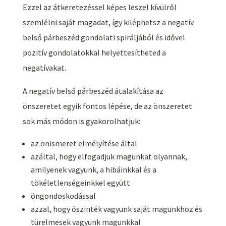
Ezzel az átkeretezéssel képes leszel kívülről
szemlélni saját magadat, így kiléphetsz a negatív
belső párbeszéd gondolati spiráljából és idővel
pozitív gondolatokkal helyettesítheted a
negatívakat.
A negatív belső párbeszéd átalakítása az
önszeretet egyik fontos lépése, de az önszeretet
sok más módon is gyakorolhatjuk:
az önismeret elmélyítése által
azáltal, hogy elfogadjuk magunkat olyannak,
amilyenek vagyunk, a hibáinkkal és a
tökéletlenségeinkkel együtt
öngondoskodással
azzal, hogy őszinték vagyunk saját magunkhoz és
türelmesek vagyunk magunkkal