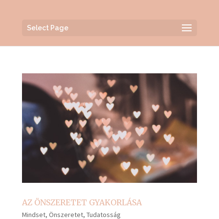
Select Page
AZ ÖNSZERETET GYAKORLÁSA
Mindset
,
Önszeretet
,
Tudatosság