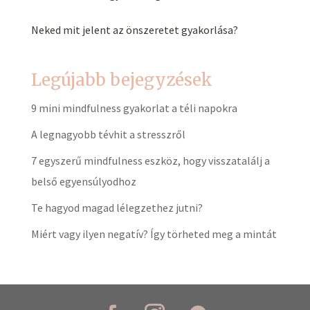
Neked mit jelent az önszeretet gyakorlása?
Legújabb bejegyzések
9 mini mindfulness gyakorlat a téli napokra
A legnagyobb tévhit a stresszről
7 egyszerű mindfulness eszköz, hogy visszatalálj a
belső egyensúlyodhoz
Te hagyod magad lélegzethez jutni?
Miért vagy ilyen negatív? Így törheted meg a mintát