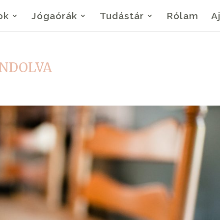
ok
Jógaórák
Tudástár
Rólam
A
ONDOLVA