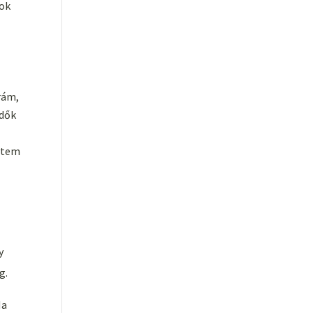
yok
rám,
idők
hetem
y
eg.
a