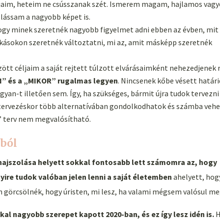
apjaim, heteim ne csússzanak szét. Ismerem magam, hajlamos vag
y lássam a nagyobb képet is.
hogy minek szeretnék nagyobb figyelmet adni ebben az évben, mit
kásokon szeretnék változtatni, mi az, amit másképp szeretnék
t céljaim a saját rejtett túlzott elvárásaimként nehezedjenek 
” és a „MIKOR” rugalmas legyen
. Nincsenek kőbe vésett határ
yan-t illetően sem. Így, ha szükséges, bármit újra tudok tervezni
 a tervezéskor több alternatívában gondolkodhatok és számba ve
„A” terv nem megvalósítható.
ból
 hajszolása helyett sokkal fontosabb lett számomra az, hogy
ire tudok valóban jelen lenni a saját életemben
ahelyett, hog
n görcsölnék, hogy úristen, mi lesz, ha valami mégsem valósul m
kal nagyobb szerepet kapott 2020-ban, és ez így lesz idén is.
H