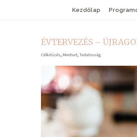
Kezdőlap
Program
ÉVTERVEZÉS – ÚJRAG
Célkitűzés
,
Mindset
,
Tudatosság