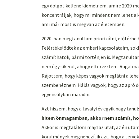
egy dolgot kellene kiemelnem, amire 2020 meg
koncentráljak, hogy mi mindent nem lehet a 
ami már most is megvan az életemben.
2020-ban megtanultam priorizálni, előtérbe
Felértékelődtek az emberi kapcsolataim, so
számíthatok, bármi történjen is. Megtanult
nem úgy sikerül, ahogy elterveztem. Rugalma
Rájöttem, hogy képes vagyok meglátni a lehet
szembenéznem. Hálás vagyok, hogy az apró do
egyensúlyban maradni.
Azt hiszem, hogy a tavalyi év egyik nagy tan
hitem önmagamban, akkor nem számít, hog
Akkor is megtalálom majd az utat, az én utama
körülmények megnehezítik azt, hogy a tervek 