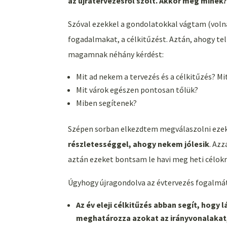
az újratervezésről szólt. Akkor meg minek?
Szóval ezekkel a gondolatokkal vágtam (volna
fogadalmakat, a célkitűzést. Aztán, ahogy te
magamnak néhány kérdést:
Mit ad nekem a tervezés és a célkitűzés? M
Mit várok egészen pontosan tőlük?
Miben segítenek?
Szépen sorban elkezdtem megválaszolni ezeke
részletességgel, ahogy nekem jólesik
. Azz
aztán ezeket bontsam le havi meg heti célo
Úgyhogy újragondolva az évtervezés fogalmát
Az év eleji célkitűzés abban segít, hogy l
meghatározza azokat az irányvonalakat,