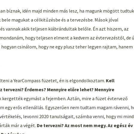
ban bíznak, idén majd minden más lesz, ha magunk mögött tudtuk
 bele magukat a célkitűzésbe és a tervezésbe. Mások jóval
s vannak akik teljesen kiábrándultak belőle. Én azt hiszem, az
 mondanám, hogy teljesen elment a kedvem az évtervezéstől, de 
hogyan csinálom, hogy ne egy plusz teher legyen rajtam, hanem
?
lteni a YearCompass füzetet, én is elgondolkoztam.
Kell
ez tervezni? Érdemes? Mennyire előre lehet? Mennyire
k kergették egymást a fejemben. Aztán, mire a füzet évtervező
em egy erős ellenállás. Egyszerűen nem tudtam magam rávenni, 
évértékelés, levonni 2020 tanulságait, számba venni, hogy mi min
árták már a végét.
De tervezni? Az most nem megy. Az egész év