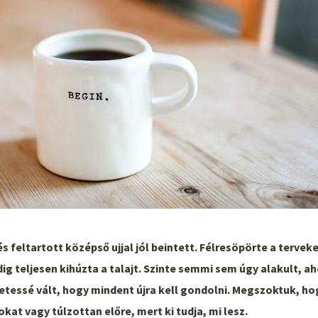
és feltartott középső ujjal jól beintett.
Félresöpörte a terveke
dig teljesen kihúzta a talajt. Szinte semmi sem úgy alakult, a
etessé vált, hogy mindent újra kell gondolni. Megszoktuk, ho
at vagy túlzottan előre, mert ki tudja, mi lesz.