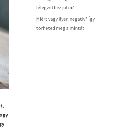
lélegzethez jutni?
Miért vagy ilyen negatív? Így
törheted meg a mintát
t,
hogy
gy