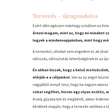
Tervezés – újragondolva
Ezért idén egészen máshogy csinálom az évte
érezni magam, mint az, hogy mi mindent sz
legyek a mindennapjaimban, mint hogy még
A tervezést, célokat sem engedem el, de jóval
változás, változtatás lehetőségének és az új
Én abban hiszek, hogy a belső motiváción
elérjük-e a céljainkat.
Van az az angol közm
nagyjából annyit tesz, hogy ha nagyon akarsz
sokat segíthet, hiszen egy olyan eszköz, 
érzed, gúzsba köt és megbénít, akkor érdemes 
kérdések alapján, hogy a tervezés valóban a 