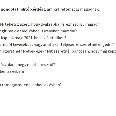
y
gondolatindító kérdést
, amiket feltehetsz magadnak,
Mi tehetsz azért, hogy gyakrabban érezhesd így magad?
egít majd az idei évben is irányban maradni?
t kapnak majd 2021-ben az életedben?
, amiből kevesebbet vagy amit akár teljesen el szeretnél engedni?
tni szeretnél? Melyek ezek? Mit szeretnél pontosan, hogy máskép
 időszakon mégy majd keresztül?
ebben az évben?
b támogatás lenni ebben az évben?