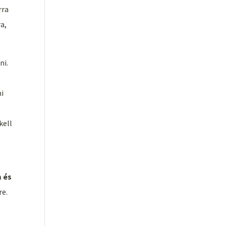
rra
a,
ni.
mi
kell
m és
re.