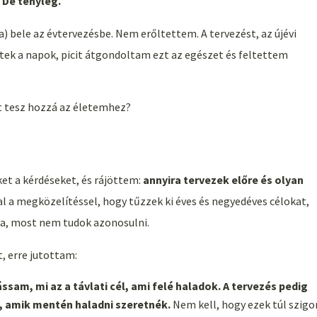
 De tényleg.
) bele az évtervezésbe. Nem erőltettem. A tervezést, az újévi
ltek a napok, picit átgondoltam ezt az egészet és feltettem
it tesz hozzá az életemhez?
t a kérdéseket, és rájöttem:
annyira tervezek előre és olyan
al a megközelítéssel, hogy tűzzek ki éves és negyedéves célokat,
kra, most nem tudok azonosulni.
, erre jutottam:
ássam, mi az a távlati cél, ami felé haladok. A tervezés pedig
 amik mentén haladni szeretnék.
Nem kell, hogy ezek túl szigo