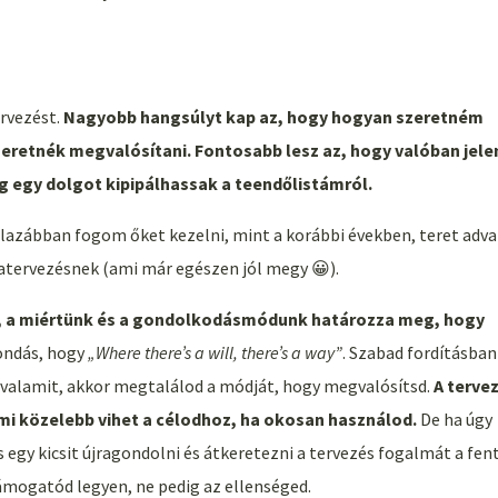
rvezést.
Nagyobb hangsúlyt kap az, hogy hogyan szeretném
eretnék megvalósítani. Fontosabb lesz az, hogy valóban jele
 egy dolgot kipipálhassak a teendőlistámról.
 lazábban fogom őket kezelni, mint a korábbi években, teret adva
ratervezésnek (ami már egészen jól megy 😀).
k, a miértünk és a gondolkodásmódunk határozza meg, hogy
ondás, hogy
„Where there’s a will, there’s a way”
. Szabad fordításban
 valamit, akkor megtalálod a módját, hogy megvalósítsd.
A terve
ami közelebb vihet a célodhoz, ha okosan használod.
De ha úgy
egy kicsit újragondolni és átkeretezni a tervezés fogalmát a fent
támogatód legyen, ne pedig az ellenséged.