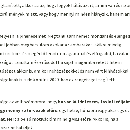
tanított, akkor az az, hogy legyek hálás azért, amim van és ne a
körülmények miatt, vagy hogy mennyi minden hiányzik, hanem arr
 helyezni a pihenésemet. Megtanultam nemet mondani és elenged
kkal jobban megbecsülöm azokat az embereket, akikre mindig
am türelmes és megértő lenni önmagammal és elfogadni, ha vala
sságot tanultam és erősödött a saját magamba vetett hitem.
őséget akkor is, amikor nehézségekkel és nem várt kihívásokkal 
lgoknak is tudok örülni, 2020-ban ez rengeteget segített
ulsága az volt számomra, hogy
ha van küldetésem, távlati céljai
y mennyire tervezek előre
: egy hétre, hónapra vagy akár egy év
t. Mert a belső motivációm mindig visz előre. Akkor is, ha a
szerint haladjak.