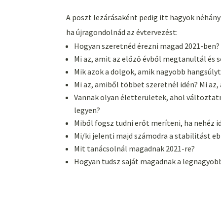
A poszt lezárásaként pedig itt hagyok néhán
ha újragondolnád az évtervezést:
Hogyan szeretnéd érezni magad 2021-ben? 
Mi az, amit az előző évből megtanultál és s
Mik azok a dolgok, amik nagyobb hangsúly
Mi az, amiből többet szeretnél idén? Mi az
Vannak olyan életterületek, ahol változta
legyen?
Miből fogsz tudni erőt meríteni, ha nehéz
Mi/ki jelenti majd számodra a stabilitást 
Mit tanácsolnál magadnak 2021-re?
Hogyan tudsz saját magadnak a legnagyob