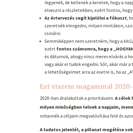
legyenek, de kellenek a keretek, hogy a n
elveszni a részletekben, ezért fontos, hog
Az évtervezés segít kijelölni a fókuszt
, 
szeretnék elengedni, milyen mintákon, szo
csinálni.
Semmiképpen nem szeretném, hogy a kitűzöt
ezért
fontos számomra, hogy a „HOGYAN
és dátumok, ahogy nincs merev elvárás a hog
vagy akár el tudok engedni. Sőt, akár már
a lehetőségeimet arra az esetre is, ha az 
Ezt viszem magammal 2020-
2020-ban átalakultak a prioritásaim.
A célok
milyen minőségben telnek a napjaim, menny
rohannék a céljaim megvalósítása felé és azo
A tudatos jelenlét, a pillanat megélése sok