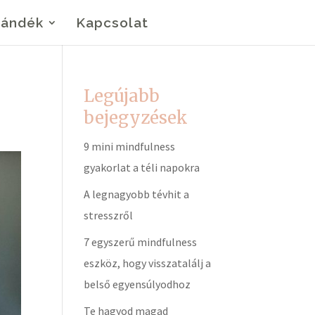
jándék
Kapcsolat
Legújabb
bejegyzések
9 mini mindfulness
gyakorlat a téli napokra
A legnagyobb tévhit a
stresszről
7 egyszerű mindfulness
eszköz, hogy visszatalálj a
belső egyensúlyodhoz
Te hagyod magad