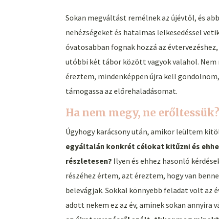
Sokan megváltást remélnek az újévtől, és ab
nehézségeket és hatalmas lelkesedéssel vetik
óvatosabban fognak hozzá az évtervezéshez, é
utóbbi két tábor között vagyok valahol. Nem
éreztem, mindenképpen újra kell gondolnom, 
támogassa az előrehaladásomat.
Ha nem megy, ne erőltessük
Úgyhogy karácsony után, amikor leültem kitö
egyáltalán konkrét célokat kitűzni és ehh
részletesen?
Ilyen és ehhez hasonló kérdése
részéhez értem, azt éreztem, hogy van benn
belevágjak. Sokkal könnyebb feladat volt az 
adott nekem ez az év, aminek sokan annyira v